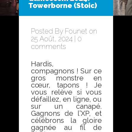
Towerborne (Stoic)
Posted By
Founet
on
25 Août, 2024 |
0
comments
Hardis,
compagnons ! Sur ce
gros monstre en
cœur, tapons ! Je
vous relève si vous
défaillez, en ligne, ou
sur un canapé.
Gagnons de l’XP, et
célébrons la gloire
gagnée au fil de