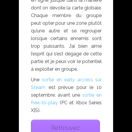
en ligne, jusque dans la manière
dont on dévoile la carte globale.
Chaque membre du groupe
peut opter pour une zone plutôt
qu’une autre et se regrouper
lorsque certains ennemis sont
trop puissants. J’ai bien aimé
l’esprit qui s’est dégagé de cette
partie et je peux voir le potentiel
à exploiter en groupe.
Une
sortie en early access sur
Steam
est prévue pour le 10
septembre, avant une
sortie en
free-to-play
(PC et Xbox Series
X|S).
Retrouvez