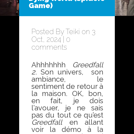
Game)
Posted By
Teiki
on 3
Oct, 2024 |
0
comments
Ahhhhhhh
Greedfall
2
. Son univers, son
ambiance, le
sentiment de retour à
la maison. OK, bon,
en fait, je dois
l’avouer, je ne sais
pas du tout ce qu’est
Greedfall
en allant
voir la démo à la