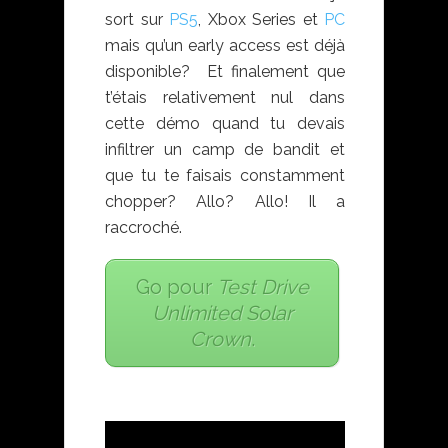
sort sur
PS5
, Xbox Series et
PC
mais qu’un early access est déjà
disponible? Et finalement que
t’étais relativement nul dans
cette démo quand tu devais
infiltrer un camp de bandit et
que tu te faisais constamment
chopper? Allo? Allo! Il a
raccroché.
Go pour
Test Drive
Unlimited Solar
Crown
.