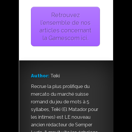
Retrouvez
l’ensemble de nos
articles concernant
la Gamescom ici.
Author:
Teiki
Recrue la plus prolifique du
mercato du marché suisse
romand du jeu de mots à 5
syllabes, Teiki (El Matador pour
les intimes) est LE nouveau
ancien rédacteur de Semper