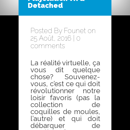
Detached
Posted By
Founet
on
25 Août, 2016 |
0
comments
La réalité virtuelle, ça
vous dit quelque
chose? Souvenez-
vous, c’est ce qui doit
révolutionner notre
loisir favoris (pas la
collection de
coquilles de moules,
l’autre) et qui doit
débarquer de