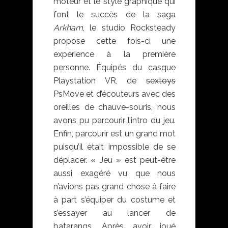
moteur et le style graphique qui
font le succès de la saga
Arkham
, le studio Rocksteady
propose cette fois-ci une
expérience à la première
personne. Équipés du casque
Playstation VR, de
sextoys
PsMove et d’écouteurs avec des
oreilles de chauve-souris, nous
avons pu parcourir l’intro du jeu.
Enfin, parcourir est un grand mot
puisqu’il était impossible de se
déplacer. « Jeu » est peut-être
aussi exagéré vu que nous
n’avions pas grand chose à faire
à part s’équiper du costume et
s’essayer au lancer de
batarangs. Après avoir joué