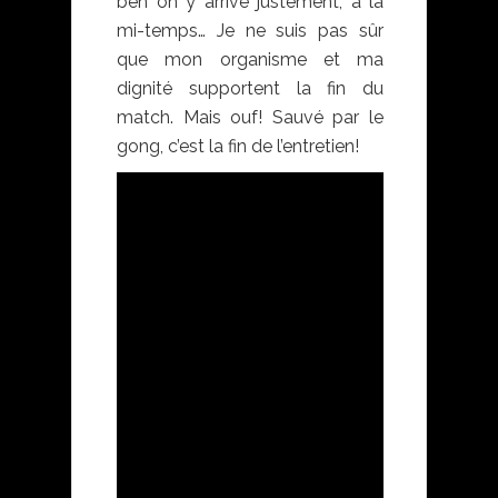
ben on y arrive justement, à la
mi-temps… Je ne suis pas sûr
que mon organisme et ma
dignité supportent la fin du
match. Mais ouf! Sauvé par le
gong, c’est la fin de l’entretien!