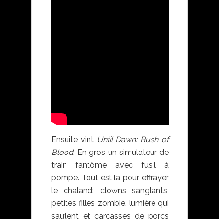
Ensuite vint
Until Dawn: Rush of
Blood
. En gros un simulateur de
train fantôme avec fusil à
pompe. Tout est là pour effrayer
le chaland: clowns sanglants,
petites filles zombie, lumière qui
sautent et carcasses de porcs