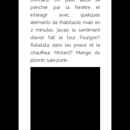
pencher par la fenêtre et
interagir avec quelques
éléments de l’habitacle, mais en
2 minutes, j’avais le sentiment
d’avoir fait le tour. Fourgon?
Ratatata dans les pneus et le
chauffeur. Motard? Mange du
plomb, sale punk.