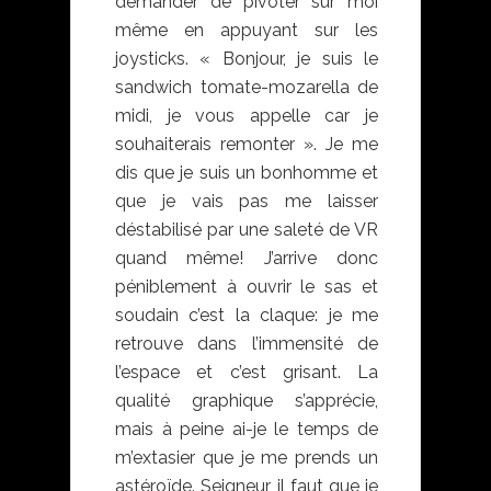
demander de pivoter sur moi
même en appuyant sur les
joysticks. « Bonjour, je suis le
sandwich tomate-mozarella de
midi, je vous appelle car je
souhaiterais remonter ». Je me
dis que je suis un bonhomme et
que je vais pas me laisser
déstabilisé par une saleté de VR
quand même! J’arrive donc
péniblement à ouvrir le sas et
soudain c’est la claque: je me
retrouve dans l’immensité de
l’espace et c’est grisant. La
qualité graphique s’apprécie,
mais à peine ai-je le temps de
m’extasier que je me prends un
astéroïde. Seigneur, il faut que je