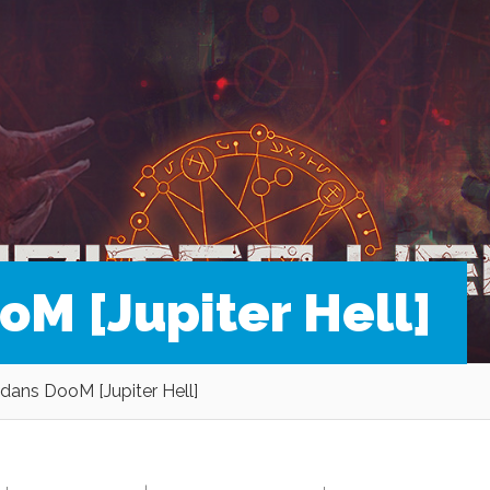
M [Jupiter Hell]
ans DooM [Jupiter Hell]