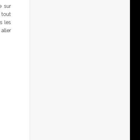
e sur
 tout
s les
aller