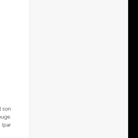
t son
ouge.
 (par