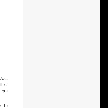
 Vous
ité à
s que
e. La