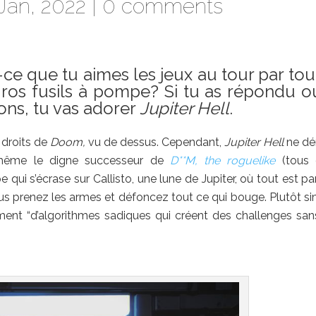
Jan, 2022 |
0 comments
-ce que tu aimes les jeux au tour par tou
gros fusils à pompe? Si tu as répondu o
ons, tu vas adorer
Jupiter Hell
.
e droits de
Doom,
vu de dessus. Cependant,
Jupiter Hell
ne dé
 même le digne successeur de
D**M, the roguelike
(tous 
ui s’écrase sur Callisto, une lune de Jupiter, où tout est par
ous prenez les armes et défoncez tout ce qui bouge. Plutôt si
ment “d’algorithmes sadiques qui créent des challenges sans 