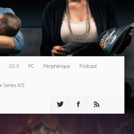
OS X
PC
Périphérique
Podcast
x Series X/S