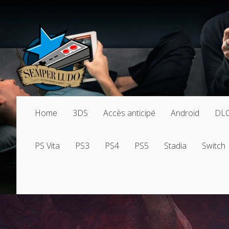
Home
3DS
Accès anticipé
Androïd
DL
PS Vita
PS3
PS4
PS5
Stadia
Switch