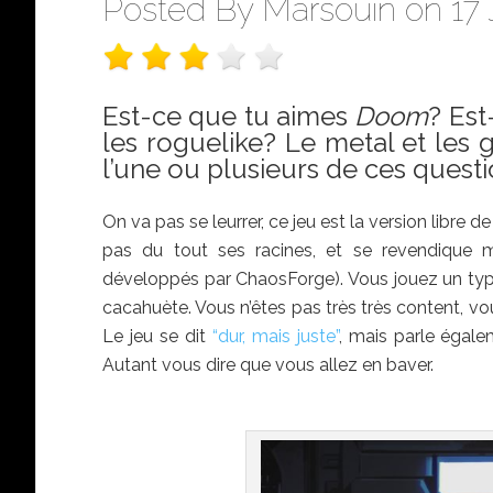
Posted By
Marsouin
on 17 
Est-ce que tu aimes
Doom
? Est
les roguelike? Le metal et les 
l’une ou plusieurs de ces questi
On va pas se leurrer, ce jeu est la version libre d
pas du tout ses racines, et se revendique
développés par ChaosForge). Vous jouez un type q
cacahuète. Vous n’êtes pas très très content, v
Le jeu se dit
“dur, mais juste”
, mais parle égale
Autant vous dire que vous allez en baver.