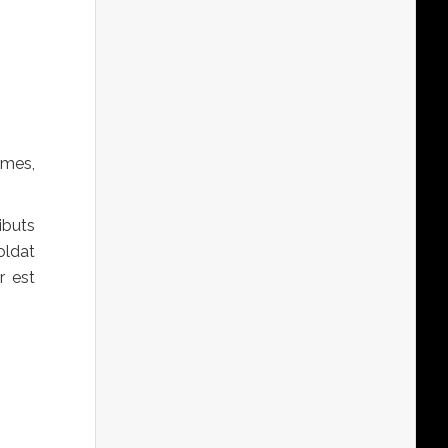
rmes,
ibuts
oldat
r est