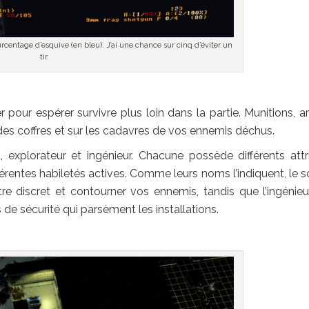
centage d’esquive (en bleu). J’ai une chance sur cinq d’éviter un
tir.
 pour espérer survivre plus loin dans la partie. Munitions, a
des coffres et sur les cadavres de vos ennemis déchus.
, explorateur et ingénieur. Chacune possède différents attr
férentes habiletés actives. Comme leurs noms l’indiquent, le s
re discret et contourner vos ennemis, tandis que l’ingénieu
 de sécurité qui parsèment les installations.