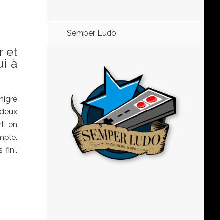
Semper Ludo
r et
ui à
nigre
deux
ti en
mple.
fin”.