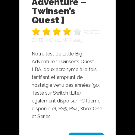
Adventure –
Twinsen’s
Quest ]
POSTED
BY
TEIKI
ON 20 MAR, 2025
Notre test de Little Big
Adventure : Twinsen’s Quest.
LBA, doux acronyme à la fois
terrifiant et emprunt de
nostalgie venu des années ’90..
Testé sur Switch (Lite),
également dispo sur PC (démo
disponible), PS5, PS4, Xbox One
et Series.