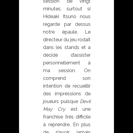
session de vingt
minutes, surtout si
Hideaki Itsuno nous
regarde par dessus
notre épaule. Le
directeur du jeu rodait
dans les stands et a
décidé d’assister
personnellement à
ma session. On
comprend son
intention de recueillir
des impressions de
joueurs puisque
Devil
May Cry
est une
franchise très difficile
à reprendre. En plus
de n’avoir jamais