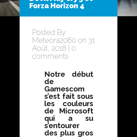
Forza Horizon 4
Posted By
Meteora2060
on 31
Août, 2018 |
0
comments
Notre début
de
Gamescom
s’est fait sous
les couleurs
de Microsoft
qui a su
s’entourer
des plus gros