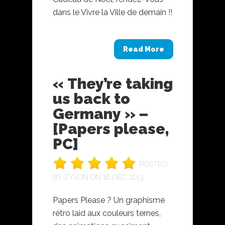
dans le Vivre la Ville de demain !!
Read More
« They’re taking
us back to
Germany » –
[Papers please,
PC]
POSTED
BY
ZYVON
ON 16 DÉC, 2013
Papers Please ? Un graphisme
rétro laid aux couleurs ternes,