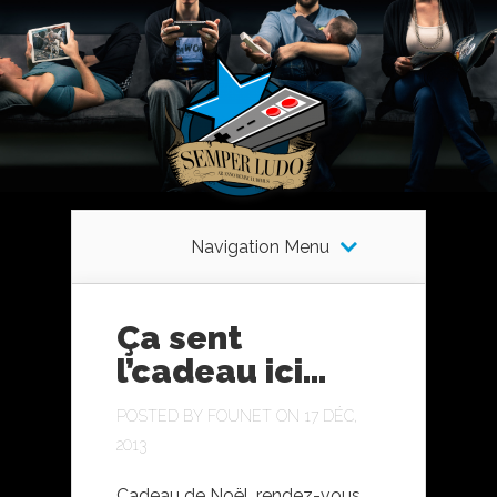
Navigation Menu
Ça sent
l’cadeau ici…
POSTED BY
FOUNET
ON 17 DÉC,
2013
Cadeau de Noël, rendez-vous