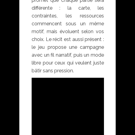
promet que chaque partie sera
différente : la carte, les
contraintes, les ressources
commencent sous un même
motif, mais évoluent selon vos
choix. Le récit est aussi présent :
le jeu propose une campagne
avec un fil narratif, puis un mode
libre pour ceux qui veulent juste
bâtir sans pression.