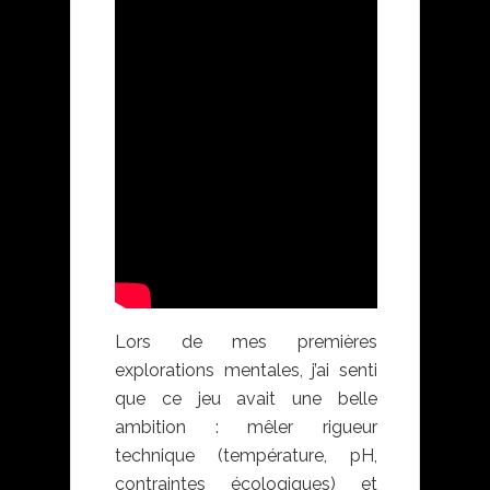
Lors de mes premières
explorations mentales, j’ai senti
que ce jeu avait une belle
ambition : mêler rigueur
technique (température, pH,
contraintes écologiques) et