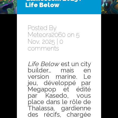
Life Below
Posted By
Meteora2060
on 5
Nov, 2025 |
0
comments
Life Below
est un city
builder… mais en
version marine. Le
jeu, développé par
Megapop et édité
par Kasedo, vous
place dans le rôle de
Thalassa, gardienne
des récifs, chargée